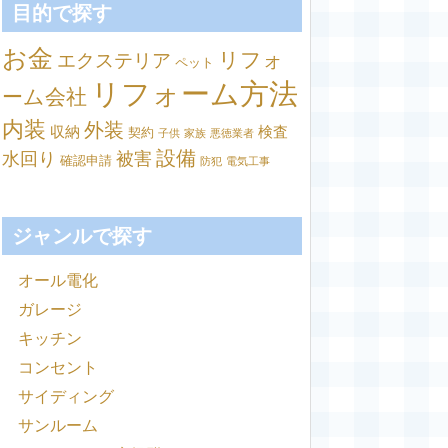
目的で探す
お金
リフォ
エクステリア
ペット
リフォーム方法
ーム会社
内装
外装
収納
検査
契約
子供
家族
悪徳業者
設備
水回り
被害
確認申請
防犯
電気工事
ジャンルで探す
オール電化
ガレージ
キッチン
コンセント
サイディング
サンルーム