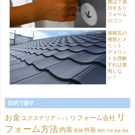
費は？成
功するリ
フォーム
のコツ
屋根瓦の
種類とメ
リット、
デメリッ
トを理解
すれば後
悔しな
い！
目的で探す
リ
お金
リフォーム会社
エクステリア
ペット
フォーム方法
内装
外装
収納
契約
子供
家族
悪徳