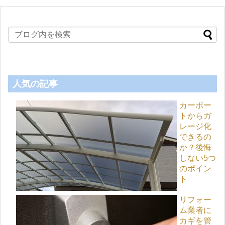
人気の記事
カーポー
トからガ
レージ化
できるの
か？後悔
しない5つ
のポイン
ト
リフォー
ム業者に
カギを管