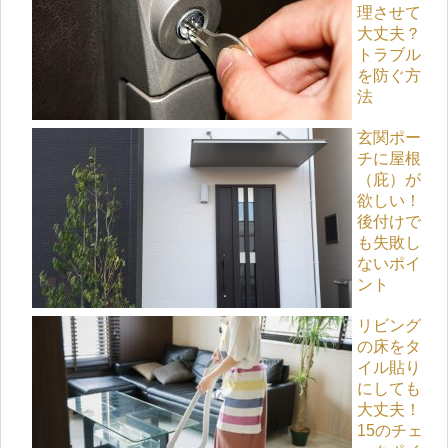
理させて
大丈夫？
トラブル
を防ぐ方
法
玄関ポー
チに屋根
（庇）が
欲しい！
後付けで
も失敗し
ないポイ
ント
リビング
の床をタ
イル貼り
にしても
大丈夫！
15のチェ