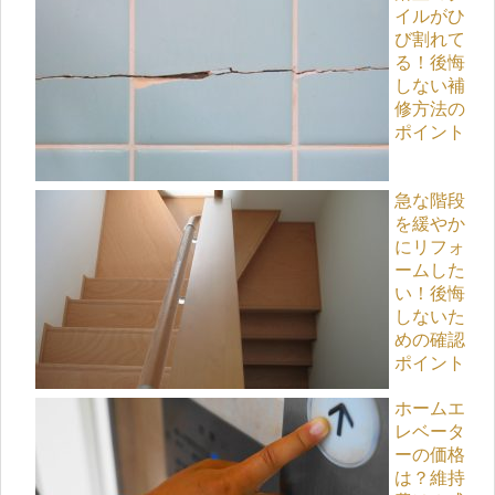
イルがひ
び割れて
る！後悔
しない補
修方法の
ポイント
急な階段
を緩やか
にリフォ
ームした
い！後悔
しないた
めの確認
ポイント
ホームエ
レベータ
ーの価格
は？維持