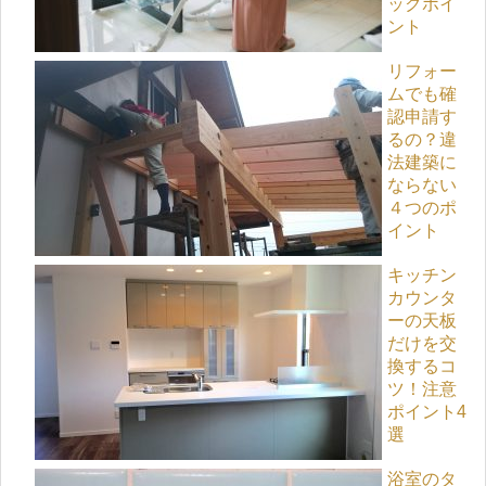
ックポイ
ント
リフォー
ムでも確
認申請す
るの？違
法建築に
ならない
４つのポ
イント
キッチン
カウンタ
ーの天板
だけを交
換するコ
ツ！注意
ポイント4
選
浴室のタ