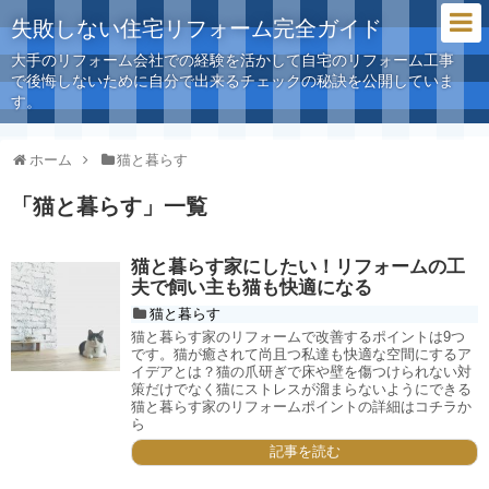
失敗しない住宅リフォーム完全ガイド
大手のリフォーム会社での経験を活かして自宅のリフォーム工事
で後悔しないために自分で出来るチェックの秘訣を公開していま
す。
ホーム
猫と暮らす
「
猫と暮らす
」
一覧
猫と暮らす家にしたい！リフォームの工
夫で飼い主も猫も快適になる
猫と暮らす
猫と暮らす家のリフォームで改善するポイントは9つ
です。猫が癒されて尚且つ私達も快適な空間にするア
イデアとは？猫の爪研ぎで床や壁を傷つけられない対
策だけでなく猫にストレスが溜まらないようにできる
猫と暮らす家のリフォームポイントの詳細はコチラか
ら
記事を読む