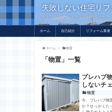
失敗しない住宅リフ
大手のリフォーム会社での経験を活かし
ホーム
自己紹介
リフォーム業者
ホーム
物置
「
物置
」
一覧
プレハブ
しないチ
物置
今、プレハブ物
か？せっかくた