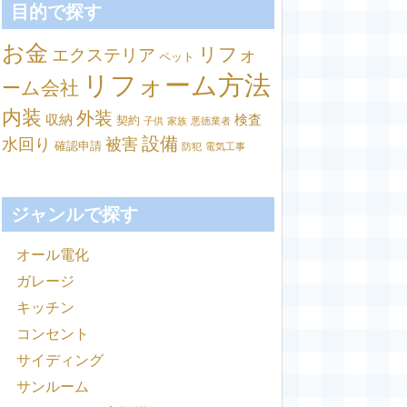
目的で探す
お金
リフォ
エクステリア
ペット
リフォーム方法
ーム会社
内装
外装
収納
検査
契約
子供
家族
悪徳業者
設備
水回り
被害
確認申請
防犯
電気工事
ジャンルで探す
オール電化
ガレージ
キッチン
コンセント
サイディング
サンルーム